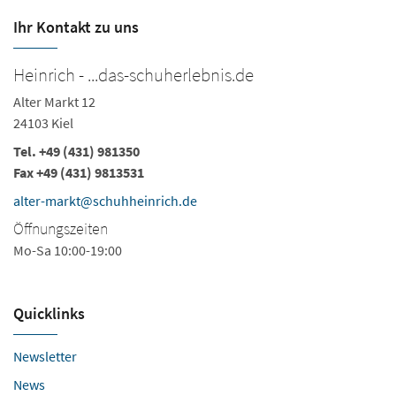
Ihr Kontakt zu uns
Heinrich - ...das-schuherlebnis.de
H
Alter Markt 12
Ho
24103 Kiel
24
Tel.
+49 (431) 981350
Te
Fax +49 (431) 9813531
h
alter-markt@schuhheinrich.de
Ö
Öffnungszeiten
Mo
Mo-Sa 10:00-19:00
Sa
Quicklinks
Newsletter
News