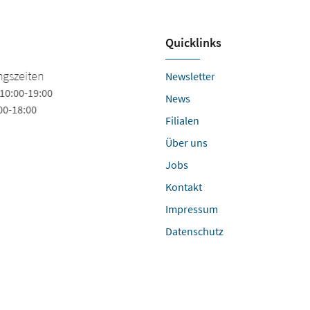
Quicklinks
Heinrich - ...das-
szeiten
Newsletter
schuherlebnis.de
0:00-19:00
News
0-18:00
Mühlendamm 1
Filialen
24113 Kiel
Über uns
Tel.
+49 (4312) 604333
Fax +49 (4312) 6043344
Jobs
citti-park@schuhheinrich.de
Kontakt
Impressum
Datenschutz