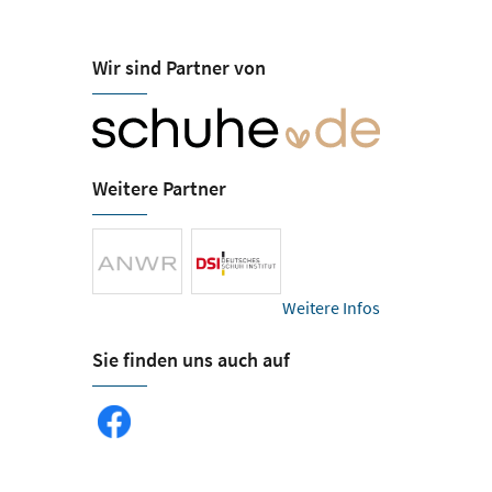
Wir sind Partner von
Heinrich - ...d
Öffnungszeiten
schuherlebni
Mo-Sa 09:00-20:00
Langberger Weg 4
Weitere Partner
24941 Flensburg
Tel.
citti-park.fl@schuh
Weitere Infos
Sie finden uns auch auf