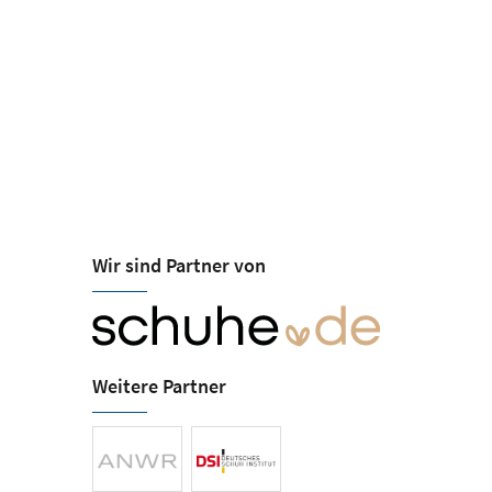
Wir sind Partner von
Heinrich - ...d
Öffnungszeiten
schuherlebni
Mo-Fr 10:00-19:00
Sa 09:00-18:00
Mühlendamm 1
Weitere Partner
24113 Kiel
Tel.
+49 (4312) 604
Fax +49 (4312) 604