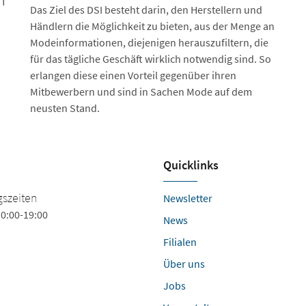
NT
Das Ziel des DSI besteht darin, den Herstellern und
Händlern die Möglichkeit zu bieten, aus der Menge an
Mode­informationen, diejenigen herauszufiltern, die
für das tägliche Geschäft wirklich notwendig sind. So
erlangen diese einen Vorteil gegenüber ihren
Mitbewerbern und sind in Sachen Mode auf dem
neusten Stand.
Quicklinks
Heinrich - ...das-
szeiten
Newsletter
schuherlebnis.de
0:00-19:00
News
Holtenauerstrasse 14
Filialen
24105 Kiel
Über uns
Tel.
+49 (431) 5791028
Jobs
holtenauer@schuhheinrich.de