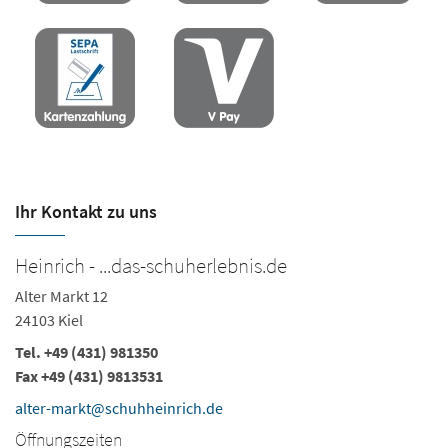
Ihr Kontakt zu uns
Heinrich - ...das-schuherlebnis.de
H
Alter Markt 12
Ho
24103 Kiel
24
Tel.
+49 (431) 981350
Te
Fax +49 (431) 9813531
h
alter-markt@schuhheinrich.de
Ö
Öffnungszeiten
Mo