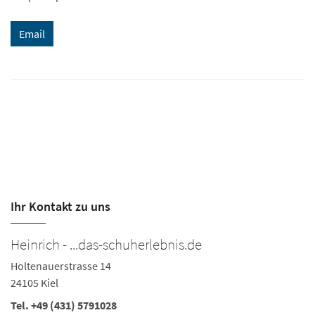
Email
Ihr Kontakt zu uns
Heinrich - ...das-schuherlebnis.de
H
Holtenauerstrasse 14
M
24105 Kiel
24
Tel.
+49 (431) 5791028
Te