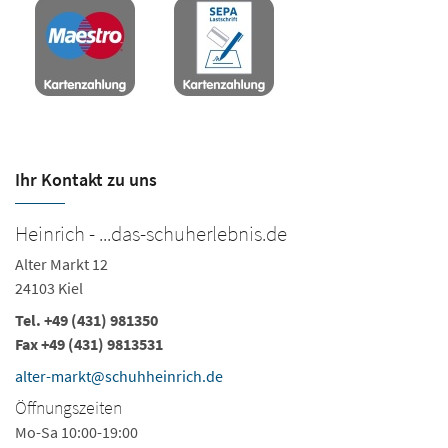
Ihr Kontakt zu uns
Heinrich - ...das-schuherlebnis.de
H
Alter Markt 12
Ho
24103 Kiel
24
Tel.
+49 (431) 981350
Te
Fax +49 (431) 9813531
h
alter-markt@schuhheinrich.de
Ö
Öffnungszeiten
Mo
Mo-Sa 10:00-19:00
Sa